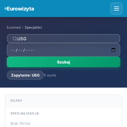
Eurowizyta
Euromed
Specjaliści
Szukaj
Zapytanie: USG
1
wynik
FILTRY
SPECJALIZACJA
Brak filtrów