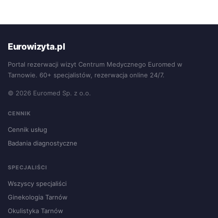
Eurowizyta.pl
Portal rezerwacji wizyt Centrum Medycznego Euromed w
Tarnowie. 60+ specjalistów, rezerwacja online 24/7.
© 2026 Euromed Sp. z o.o.
CENNIK
Cennik usług
Badania diagnostyczne
SPECJALIŚCI
Wszyscy specjaliści
Ginekologia Tarnów
Okulistyka Tarnów