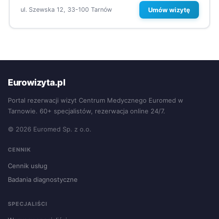
Umów wizytę
ul. Szewska 12, 33-100 Tarnów
Eurowizyta.pl
Portal rezerwacji wizyt Centrum Medycznego Euromed w
Tarnowie. 60+ specjalistów, rezerwacja online 24/7.
© 2026 Euromed Sp. z o.o.
CENNIK
Cennik usług
Badania diagnostyczne
SPECJALIŚCI