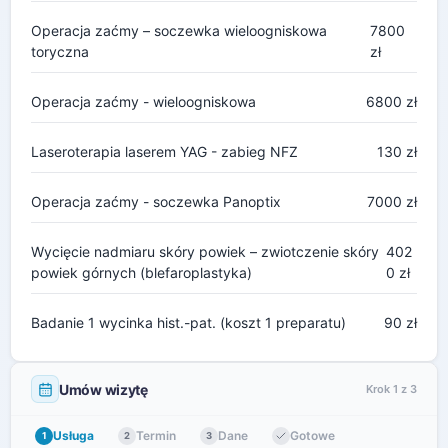
Operacja zaćmy – soczewka wieloogniskowa
7800
toryczna
zł
Operacja zaćmy - wieloogniskowa
6800 zł
Laseroterapia laserem YAG - zabieg NFZ
130 zł
Operacja zaćmy - soczewka Panoptix
7000 zł
Wycięcie nadmiaru skóry powiek – zwiotczenie skóry
402
powiek górnych (blefaroplastyka)
0 zł
Badanie 1 wycinka hist.-pat. (koszt 1 preparatu)
90 zł
Umów wizytę
Krok 1 z 3
Usługa
Termin
Dane
Gotowe
1
2
3