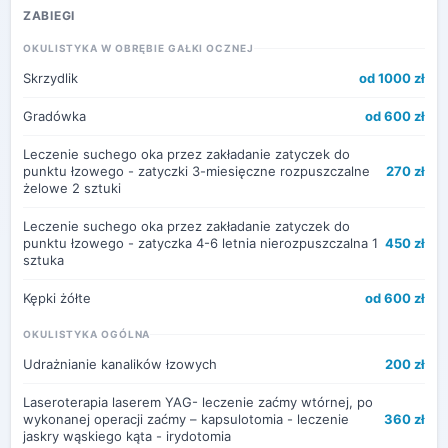
ZABIEGI
OKULISTYKA W OBRĘBIE GAŁKI OCZNEJ
Skrzydlik
od 1000 zł
Gradówka
od 600 zł
Leczenie suchego oka przez zakładanie zatyczek do
punktu łzowego - zatyczki 3-miesięczne rozpuszczalne
270 zł
żelowe 2 sztuki
Leczenie suchego oka przez zakładanie zatyczek do
punktu łzowego - zatyczka 4-6 letnia nierozpuszczalna 1
450 zł
sztuka
Kępki żółte
od 600 zł
OKULISTYKA OGÓLNA
Udrażnianie kanalików łzowych
200 zł
Laseroterapia laserem YAG- leczenie zaćmy wtórnej, po
wykonanej operacji zaćmy – kapsulotomia - leczenie
360 zł
jaskry wąskiego kąta - irydotomia