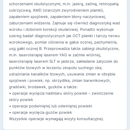
schorzeniami okulistycznymi, m.in. jaskrą, zaćmą, retinopatią
cukrzycową, AMD (starczym zwyrodnieniem plamki),
zapaleniem spojówek, zapaleniem błony naczyniowej,
zaburzeniami widzenia. Zajmuje się również diagnostyką wad
wzroku i doborem korekcji okularowej. Ponadto wykonuje
szereg badań diagnostycznych jak OCT plamki i tarczy nerwu
wzrokowego, pomiar ciśnienia w gałce ocznej, pachymetria,
usg gałki ocznej B. Przeprowadza także zabiegi okulistyczne,
m.in. laseroterapię laserem YAG w zaćmie wtórnej,
laseroterapię laserem SLT w jaskrze, zakładanie zatyczek do
punktów łzowych w leczeniu zespołu suchego oka,
udrażnianie kanalików łzowych, usuwanie zmian w obrębie
spojówek i powiek, np. skrzydlika, zmian barwnikowych,
gradówki, brodawek, guzków a także:
• operacje wycięcia nadmiaru skóry powiek – zwiotczenie
skóry powiek
• operacje podwiniętej lub odwiniętej powieki
• operacje wycięcia guzów powiek
Wszystkie operacje wymagają wizyty konsultacyjnej.