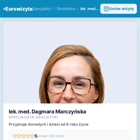
Eurowizyta
Specjaliści
Okulistyka
lek. med. Dagmara Marczyńska
Umów wizytę
lek. med. Dagmara Marczyńska
SPECJALISTA OKULISTYKI
Przyjmuje dorosłych i dzieci od 6 roku życia
5
ponad 100 opinii