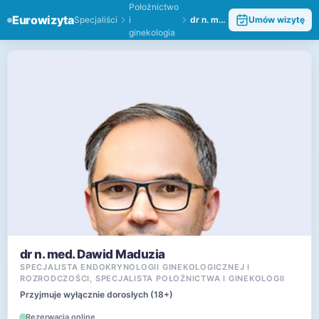
Położnictwo
Eurowizyta
Specjaliści
i
dr n. med. Dawid Maduzia
Umów wizytę
ginekologia
dr n. med. Dawid Maduzia
SPECJALISTA ENDOKRYNOLOGII GINEKOLOGICZNEJ I
ROZRODCZOŚCI, SPECJALISTA POŁOŻNICTWA I GINEKOLOGII
Przyjmuje wyłącznie dorosłych (18+)
Rezerwacja online