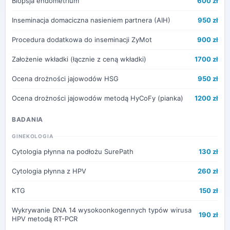
Biopsja endometrium
600 zł
Inseminacja domaciczna nasieniem partnera (AIH)
950 zł
Procedura dodatkowa do inseminacji ZyMot
900 zł
Założenie wkładki (łącznie z ceną wkładki)
1700 zł
Ocena drożności jajowodów HSG
950 zł
Ocena drożności jajowodów metodą HyCoFy (pianka)
1200 zł
BADANIA
GINEKOLOGIA
Cytologia płynna na podłożu SurePath
130 zł
Cytologia płynna z HPV
260 zł
KTG
150 zł
Wykrywanie DNA 14 wysokoonkogennych typów wirusa
190 zł
HPV metodą RT-PCR