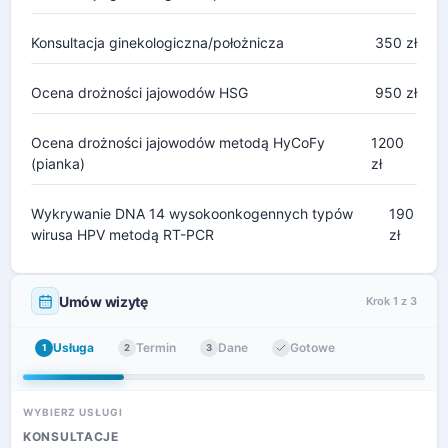
Konsultacja ginekologiczna/położnicza
350 zł
Ocena drożności jajowodów HSG
950 zł
Ocena drożności jajowodów metodą HyCoFy
1200
(pianka)
zł
Wykrywanie DNA 14 wysokoonkogennych typów
190
wirusa HPV metodą RT-PCR
zł
Umów wizytę
Krok 1 z 3
Usługa
Termin
Dane
Gotowe
1
2
3
WYBIERZ USŁUGI
KONSULTACJE