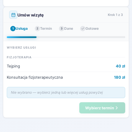
Umów wizytę
Krok 1 z 3
Usługa
Termin
Dane
Gotowe
1
2
3
WYBIERZ USŁUGI
FIZJOTERAPIA
Tejping
40 zł
Konsultacja fizjoterapeutyczna
180 zł
Nie wybrano — wybierz jedną lub więcej usług powyżej
Wybierz termin