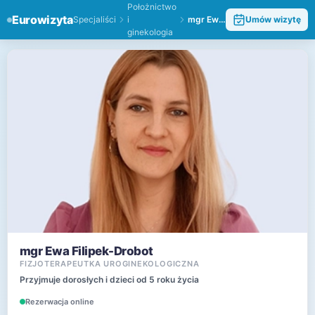
Położnictwo
Eurowizyta
Specjaliści
i
mgr Ewa Filipek-Drobot
Umów wizytę
ginekologia
mgr Ewa Filipek-Drobot
FIZJOTERAPEUTKA UROGINEKOLOGICZNA
Przyjmuje dorosłych i dzieci od 5 roku życia
Rezerwacja online