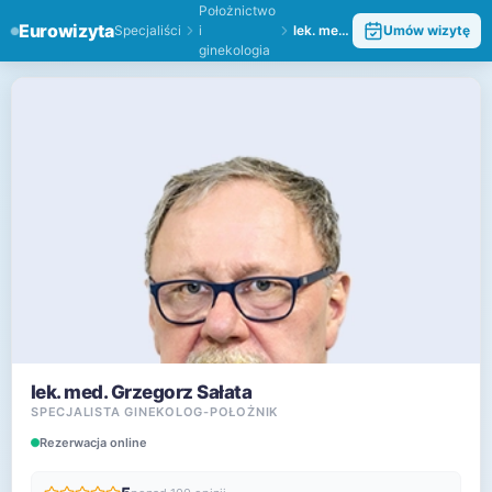
Położnictwo
Eurowizyta
Specjaliści
i
lek. med. Grzegorz Sałata
Umów wizytę
ginekologia
lek. med. Grzegorz Sałata
SPECJALISTA GINEKOLOG-POŁOŻNIK
Rezerwacja online