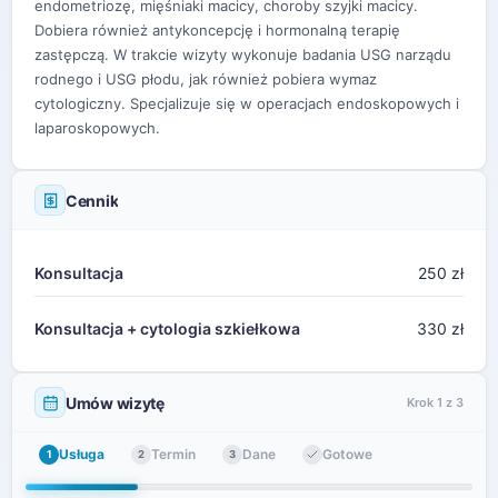
endometriozę, mięśniaki macicy, choroby szyjki macicy.
Dobiera również antykoncepcję i hormonalną terapię
zastępczą. W trakcie wizyty wykonuje badania USG narządu
rodnego i USG płodu, jak również pobiera wymaz
cytologiczny. Specjalizuje się w operacjach endoskopowych i
laparoskopowych.
Cennik
Konsultacja
250 zł
Konsultacja + cytologia szkiełkowa
330 zł
Umów wizytę
Krok 1 z 3
Usługa
Termin
Dane
Gotowe
1
2
3