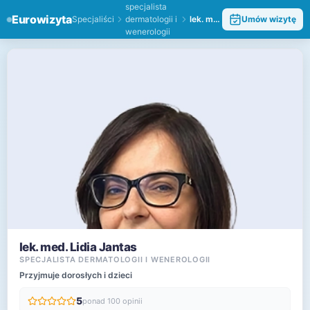
specjalista
Eurowizyta
Specjaliści
dermatologii i
lek. med. Lidia Jantas
Umów wizytę
wenerologii
lek. med. Lidia Jantas
SPECJALISTA DERMATOLOGII I WENEROLOGII
Przyjmuje dorosłych i dzieci
5
ponad 100 opinii