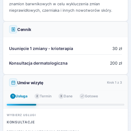
znamion barwnikowych w celu wykluczenia zmian
nieprawidłowych, czerniaka i innych nowotworów skóry.
Cennik
Usunięcie 1 zmiany - krioterapia
30 zł
Konsultacja dermatologiczna
200 zł
Umów wizytę
Krok 1 z 3
Usługa
Termin
Dane
Gotowe
1
2
3
WYBIERZ USŁUGI
KONSULTACJE