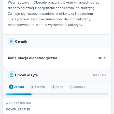
Wewnętrznych. Obecnie pracuje głównie w ramach poradni
diabetologicznej z pacjentami chorującymi na cukrzycę.
Zajmuje się rozpoznawaniem, profilaktyką i leczeniem
cukrzycy oraz zapobieganiem powikłaniom cukrzycy,
monitorowaniem stopnia wyrównania cukrzycy.
Cennik
Konsultacja diabetologiczna
180 zł
Umów wizytę
Krok 1 z 3
Usługa
Termin
Dane
Gotowe
1
2
3
WYBIERZ USŁUGI
KONSULTACJE