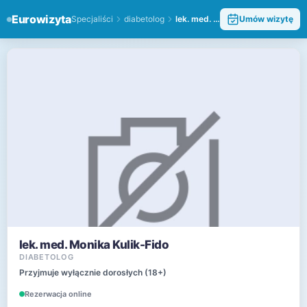
Eurowizyta
Specjaliści
diabetolog
lek. med. Monika Kulik-Fido
Umów wizytę
lek. med. Monika Kulik-Fido
DIABETOLOG
Przyjmuje wyłącznie dorosłych (18+)
Rezerwacja online