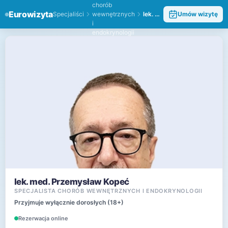
chorób
Eurowizyta
Specjaliści
wewnętrznych
lek. med. Przemysław Kopeć
Umów wizytę
i
endokrynologii
lek. med. Przemysław Kopeć
SPECJALISTA CHORÓB WEWNĘTRZNYCH I ENDOKRYNOLOGII
Przyjmuje wyłącznie dorosłych (18+)
Rezerwacja online