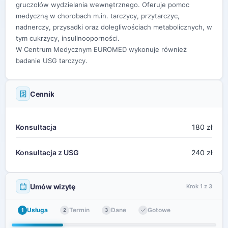
gruczołów wydzielania wewnętrznego. Oferuje pomoc
medyczną w chorobach m.in. tarczycy, przytarczyc,
nadnerczy, przysadki oraz dolegliwościach metabolicznych, w
tym cukrzycy, insulinooporności.
W Centrum Medycznym EUROMED wykonuje również
badanie USG tarczycy.
Cennik
Konsultacja
180 zł
Konsultacja z USG
240 zł
Umów wizytę
Krok 1 z 3
Usługa
Termin
Dane
Gotowe
1
2
3