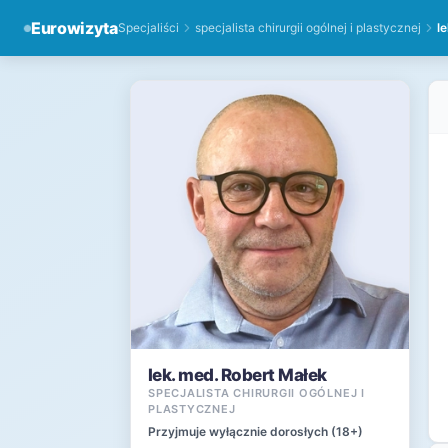
Eurowizyta
Specjaliści
specjalista chirurgii ogólnej i plastycznej
l
lek. med. Robert Małek
SPECJALISTA CHIRURGII OGÓLNEJ I
PLASTYCZNEJ
Przyjmuje wyłącznie dorosłych (18+)