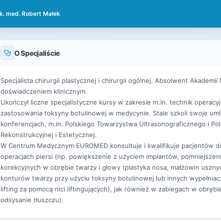
ek. med. Robert Małek
O Specjaliście
Specjalista chirurgii plastycznej i chirurgii ogólnej. Absolwent Akade
doświadczeniem klinicznym.
Ukończył liczne specjalistyczne kursy w zakresie m.in. technik operacyjn
zastosowania toksyny botulinowej w medycynie. Stale szkoli swoje umie
konferencjach, m.in. Polskiego Towarzystwa Ultrasonograficznego i Pol
Rekonstrukcyjnej i Estetycznej.
W Centrum Medycznym EUROMED konsultuje i kwalifikuje pacjentów do 
operacjach piersi (np. powiększenie z użyciem implantów, pomniejszeni
korekcyjnych w obrębie twarzy i głowy (plastyka nosa, małżowin uszny
konturów twarzy przy użyciu toksyny botulinowej lub innych wypełniac
lifting za pomocą nici liftingujących), jak również w zabiegach w obrębi
odsysanie tłuszczu).