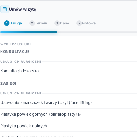
Umów wizytę
Usługa
Termin
Dane
Gotowe
1
2
3
WYBIERZ USŁUGI
KONSULTACJE
USŁUGI CHIRURGICZNE
Konsultacja lekarska
ZABIEGI
USŁUGI CHIRURGICZNE
Usuwanie zmarszczek twarzy i szyi (face lifting)
Plastyka powiek górnych (blefaroplastyka)
Plastyka powiek dolnych